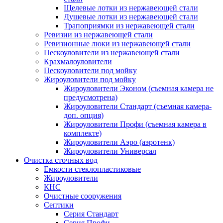
Щелевые лотки из нержавеющей стали
Душевые лотки из нержавеющей стали
Трапоприямки из нержавеющей стали
Ревизии из нержавеющей стали
Ревизионные люки из нержавеющей стали
Пескоуловители из нержавеющей стали
Крахмалоуловители
Пескоуловители под мойку
Жироуловители под мойку
Жироуловители Эконом (съемная камера не
предусмотрена)
Жироуловители Стандарт (съемная камера-
доп. опция)
Жироуловители Профи (съемная камера в
комплекте)
Жироуловители Аэро (аэротенк)
Жироуловители Универсал
Очистка сточных вод
Емкости стеклопластиковые
Жироуловители
КНС
Очистные сооружения
Септики
Серия Стандарт
Серия Профи