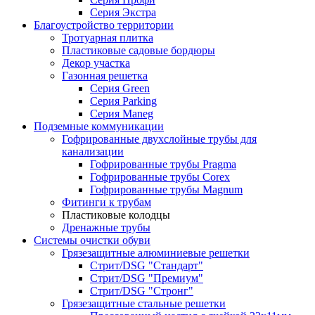
Серия Экстра
Благоустройство территории
Тротуарная плитка
Пластиковые садовые бордюры
Декор участка
Газонная решетка
Серия Green
Серия Parking
Серия Maneg
Подземные коммуникации
Гофрированные двухслойные трубы для
канализации
Гофрированные трубы Pragma
Гофрированные трубы Corex
Гофрированные трубы Magnum
Фитинги к трубам
Пластиковые колодцы
Дренажные трубы
Системы очистки обуви
Грязезащитные алюминиевые решетки
Стрит/DSG "Стандарт"
Стрит/DSG "Премиум"
Стрит/DSG "Стронг"
Грязезащитные стальные решетки