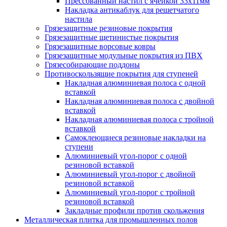
Прессованный настил с ячейкой 33х11мм
Накладка антикаблук для решетчатого
настила
Грязезащитные резиновые покрытия
Грязезащитные щетинистые покрытия
Грязезащитные ворсовые ковры
Грязезащитные модульные покрытия из ПВХ
Грязесобирающие поддоны
Противоскользящие покрытия для ступеней
Накладная алюминиевая полоса с одной
вставкой
Накладная алюминиевая полоса с двойной
вставкой
Накладная алюминиевая полоса с тройной
вставкой
Самоклеющиеся резиновые накладки на
ступени
Алюминиевый угол-порог с одной
резиновой вставкой
Алюминиевый угол-порог с двойной
резиновой вставкой
Алюминиевый угол-порог с тройной
резиновой вставкой
Закладные профили против скольжения
Металлическая плитка для промышленных полов