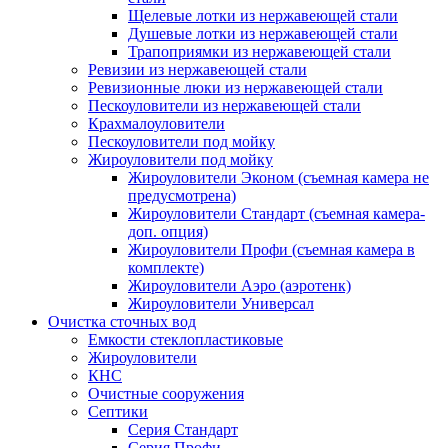
Щелевые лотки из нержавеющей стали
Душевые лотки из нержавеющей стали
Трапоприямки из нержавеющей стали
Ревизии из нержавеющей стали
Ревизионные люки из нержавеющей стали
Пескоуловители из нержавеющей стали
Крахмалоуловители
Пескоуловители под мойку
Жироуловители под мойку
Жироуловители Эконом (съемная камера не
предусмотрена)
Жироуловители Стандарт (съемная камера-
доп. опция)
Жироуловители Профи (съемная камера в
комплекте)
Жироуловители Аэро (аэротенк)
Жироуловители Универсал
Очистка сточных вод
Емкости стеклопластиковые
Жироуловители
КНС
Очистные сооружения
Септики
Серия Стандарт
Серия Профи