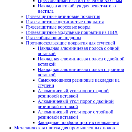
Прессованный настил с ячейкой 33х11мм
Накладка антикаблук для решетчатого
настила
Грязезащитные резиновые покрытия
Грязезащитные щетинистые покрытия
Грязезащитные ворсовые ковры
Грязезащитные модульные покрытия из ПВХ
Грязесобирающие поддоны
Противоскользящие покрытия для ступеней
Накладная алюминиевая полоса с одной
вставкой
Накладная алюминиевая полоса с двойной
вставкой
Накладная алюминиевая полоса с тройной
вставкой
Самоклеющиеся резиновые накладки на
ступени
Алюминиевый угол-порог с одной
резиновой вставкой
Алюминиевый угол-порог с двойной
резиновой вставкой
Алюминиевый угол-порог с тройной
резиновой вставкой
Закладные профили против скольжения
Металлическая плитка для промышленных полов