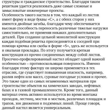
структуры и гражданское строительство. Благодаря таким
решеткам удается реализовать даже самые сложные и
замысловатые инженерные проекты.
Особенность такого настила в том, что каждый из листов
имеет форму в виде буквы «С», а с обеих сторон у них
имеются двойные загибы, благодаря чему обеспечивается
высокая способность переносить различные тяжелые нагрузки
самостоятельно, не применяя никаких дополнительных
деталей. При создании цельной монолитной конструкции
каждая подобная решетка присоединяется к соседней при
помощи крючка или скобы в форме «S», здесь же используется
и овальная прокладка. По итогу получается крепкая
конструкция из прочно соединенных между собой листов.
Просечно-профилированный настил обладает одной важной
особенностью – противоскользящая поверхность. Именно
благодаря этому фактору он широко применяется в тех
отраслях, где существует повышенная опасность, например,
разлив нефти или масел, суровые погодные условия и прочее.
Это также один из самых незаменимых материалов при
строительстве объектов на химических заводах, нефтяных
базах и в газовой промышленности. Кроме того, данный
материал очень активно используется во время монтажа
проходов, лестниц, мостов и мостков, различных площадок и
трапов, зон движения и подземных линий. Проще говоря,
данный настил является универсальным.