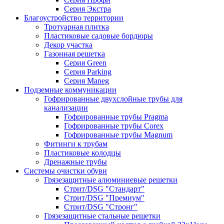
Серия Экстра
Благоустройство территории
Тротуарная плитка
Пластиковые садовые бордюры
Декор участка
Газонная решетка
Серия Green
Серия Parking
Серия Maneg
Подземные коммуникации
Гофрированные двухслойные трубы для
канализации
Гофрированные трубы Pragma
Гофрированные трубы Corex
Гофрированные трубы Magnum
Фитинги к трубам
Пластиковые колодцы
Дренажные трубы
Системы очистки обуви
Грязезащитные алюминиевые решетки
Стрит/DSG "Стандарт"
Стрит/DSG "Премиум"
Стрит/DSG "Стронг"
Грязезащитные стальные решетки