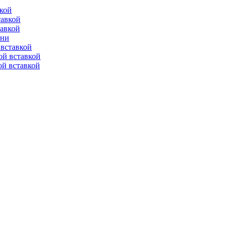
вкой
тавкой
тавкой
ени
вставкой
ой вставкой
й вставкой