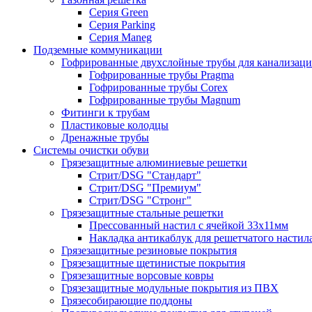
Серия Green
Серия Parking
Серия Maneg
Подземные коммуникации
Гофрированные двухслойные трубы для канализац
Гофрированные трубы Pragma
Гофрированные трубы Corex
Гофрированные трубы Magnum
Фитинги к трубам
Пластиковые колодцы
Дренажные трубы
Системы очистки обуви
Грязезащитные алюминиевые решетки
Стрит/DSG "Стандарт"
Стрит/DSG "Премиум"
Стрит/DSG "Стронг"
Грязезащитные стальные решетки
Прессованный настил с ячейкой 33х11мм
Накладка антикаблук для решетчатого настил
Грязезащитные резиновые покрытия
Грязезащитные щетинистые покрытия
Грязезащитные ворсовые ковры
Грязезащитные модульные покрытия из ПВХ
Грязесобирающие поддоны