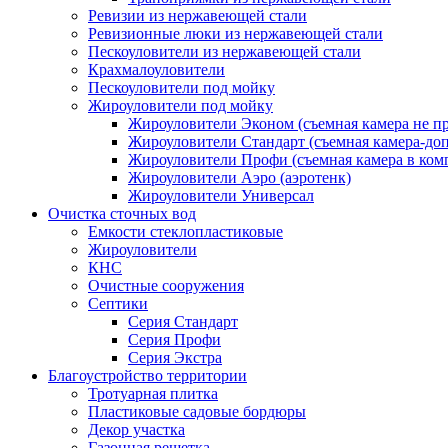
Ревизии из нержавеющей стали
Ревизионные люки из нержавеющей стали
Пескоуловители из нержавеющей стали
Крахмалоуловители
Пескоуловители под мойку
Жироуловители под мойку
Жироуловители Эконом (съемная камера не п
Жироуловители Стандарт (съемная камера-доп
Жироуловители Профи (съемная камера в ком
Жироуловители Аэро (аэротенк)
Жироуловители Универсал
Очистка сточных вод
Емкости стеклопластиковые
Жироуловители
КНС
Очистные сооружения
Септики
Серия Стандарт
Серия Профи
Серия Экстра
Благоустройство территории
Тротуарная плитка
Пластиковые садовые бордюры
Декор участка
Газонная решетка