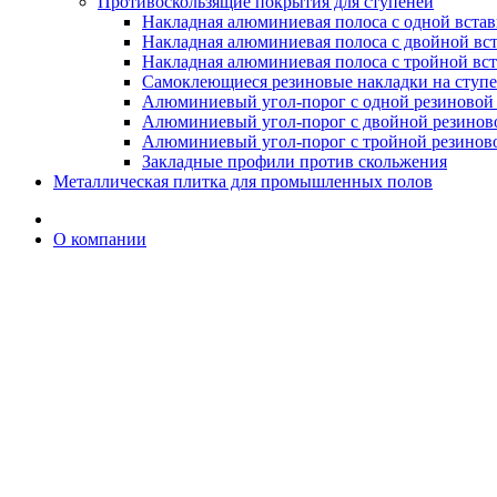
Противоскользящие покрытия для ступеней
Накладная алюминиевая полоса с одной вста
Накладная алюминиевая полоса с двойной вс
Накладная алюминиевая полоса с тройной вс
Самоклеющиеся резиновые накладки на ступ
Алюминиевый угол-порог с одной резиновой 
Алюминиевый угол-порог с двойной резинов
Алюминиевый угол-порог с тройной резиново
Закладные профили против скольжения
Металлическая плитка для промышленных полов
О компании