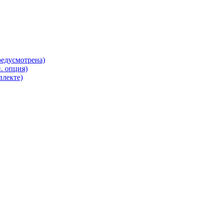
редусмотрена)
. опция)
плекте)