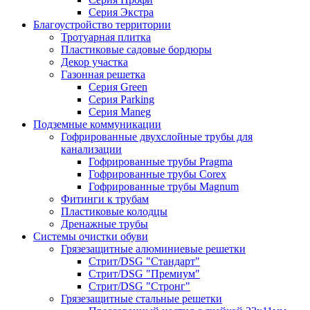
Серия Экстра
Благоустройство территории
Тротуарная плитка
Пластиковые садовые бордюры
Декор участка
Газонная решетка
Серия Green
Серия Parking
Серия Maneg
Подземные коммуникации
Гофрированные двухслойные трубы для
канализации
Гофрированные трубы Pragma
Гофрированные трубы Corex
Гофрированные трубы Magnum
Фитинги к трубам
Пластиковые колодцы
Дренажные трубы
Системы очистки обуви
Грязезащитные алюминиевые решетки
Стрит/DSG "Стандарт"
Стрит/DSG "Премиум"
Стрит/DSG "Стронг"
Грязезащитные стальные решетки