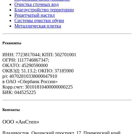
Очистка сточных вод
Благоустройство территории
Решетчатый настил
Системы очистки обуви
Металлическая плитка
Реквизиты
ИНН: 7723817044; КПП: 502701001
ОГРН: 1117746867347;
ОКАТО: 45290590000
ОКВЭД: 51.13.2; ОКПО: 37185900
р/с 40702810338000047910
в ОАО «Сбербанк России»
Корр.счет: 30101810400000000225
БИК: 044525225
Контакты
ООО «АнСтеп»
Владивосток, Океанский проспект, 17, Приморский край,