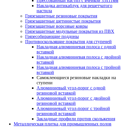
Прессованный настил с ячейкой 33х11мм
Накладка антикаблук для решетчатого
настила
Грязезащитные резиновые покрытия
Грязезащитные щетинистые покрытия
Грязезащитные ворсовые ковры
Грязезащитные модульные покрытия из ПВХ
Грязесобирающие поддоны
Противоскользящие покрытия для ступеней
Накладная алюминиевая полоса с одной
вставкой
Накладная алюминиевая полоса с двойной
вставкой
Накладная алюминиевая полоса с тройной
вставкой
Самоклеющиеся резиновые накладки на
ступени
Алюминиевый угол-порог с одной
резиновой вставкой
Алюминиевый угол-порог с двойной
резиновой вставкой
Алюминиевый угол-порог с тройной
резиновой вставкой
Закладные профили против скольжения
Металлическая плитка для промышленных полов