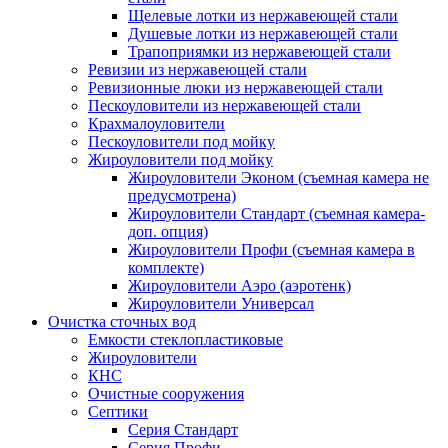
Щелевые лотки из нержавеющей стали
Душевые лотки из нержавеющей стали
Трапоприямки из нержавеющей стали
Ревизии из нержавеющей стали
Ревизионные люки из нержавеющей стали
Пескоуловители из нержавеющей стали
Крахмалоуловители
Пескоуловители под мойку
Жироуловители под мойку
Жироуловители Эконом (съемная камера не
предусмотрена)
Жироуловители Стандарт (съемная камера-
доп. опция)
Жироуловители Профи (съемная камера в
комплекте)
Жироуловители Аэро (аэротенк)
Жироуловители Универсал
Очистка сточных вод
Емкости стеклопластиковые
Жироуловители
КНС
Очистные сооружения
Септики
Серия Стандарт
Серия Профи