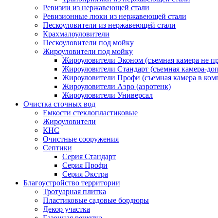
Ревизии из нержавеющей стали
Ревизионные люки из нержавеющей стали
Пескоуловители из нержавеющей стали
Крахмалоуловители
Пескоуловители под мойку
Жироуловители под мойку
Жироуловители Эконом (съемная камера не п
Жироуловители Стандарт (съемная камера-доп
Жироуловители Профи (съемная камера в ком
Жироуловители Аэро (аэротенк)
Жироуловители Универсал
Очистка сточных вод
Емкости стеклопластиковые
Жироуловители
КНС
Очистные сооружения
Септики
Серия Стандарт
Серия Профи
Серия Экстра
Благоустройство территории
Тротуарная плитка
Пластиковые садовые бордюры
Декор участка
Газонная решетка