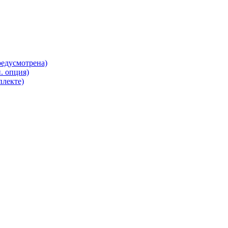
редусмотрена)
. опция)
плекте)