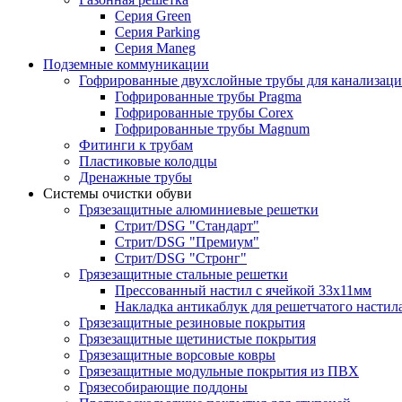
Серия Green
Серия Parking
Серия Maneg
Подземные коммуникации
Гофрированные двухслойные трубы для канализац
Гофрированные трубы Pragma
Гофрированные трубы Corex
Гофрированные трубы Magnum
Фитинги к трубам
Пластиковые колодцы
Дренажные трубы
Системы очистки обуви
Грязезащитные алюминиевые решетки
Стрит/DSG "Стандарт"
Стрит/DSG "Премиум"
Стрит/DSG "Стронг"
Грязезащитные стальные решетки
Прессованный настил с ячейкой 33х11мм
Накладка антикаблук для решетчатого настил
Грязезащитные резиновые покрытия
Грязезащитные щетинистые покрытия
Грязезащитные ворсовые ковры
Грязезащитные модульные покрытия из ПВХ
Грязесобирающие поддоны